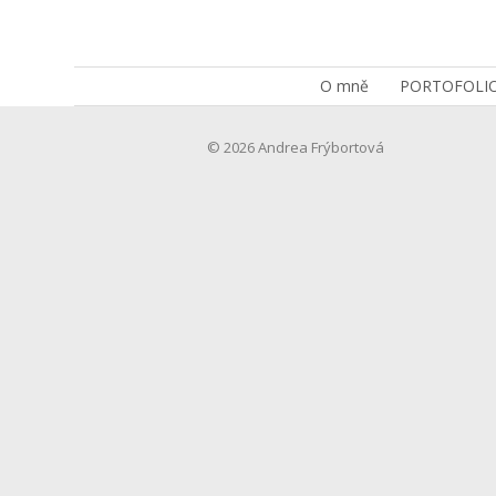
O mně
PORTOFOLI
© 2026 Andrea Frýbortová