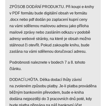
ZPŮSOB DODÁNÍ PRODUKTU. Při koupi e-knihy
v PDF formátu bude digitální obsah ve formátu
.docx nebo pdf dodán po zaplacení kupní ceny
na vámi sdělenou mailovou adresu jako příloha
mailové zprávy nebo zasláním odkazu v podobě
adresy webové stránky, na které je obsah možno
stáhnout či otevřít. Pokud zakoupíte knihu, bude
zaslána na vámi sdělenou doručovací adresu.
Podrobnosti naleznete v bodech 7 a 8. tohoto
článku.
DODACÍ LHŮTA. Délka dodací lhůty závisí
na zvoleném způsobu platby. Je-li platba prováděna
běžným bankovním převodem, bude e-kniha
dodána nejpozději do 3 pracovních dnů poté, kdy
bude platba připsána na náš bankovní účet.