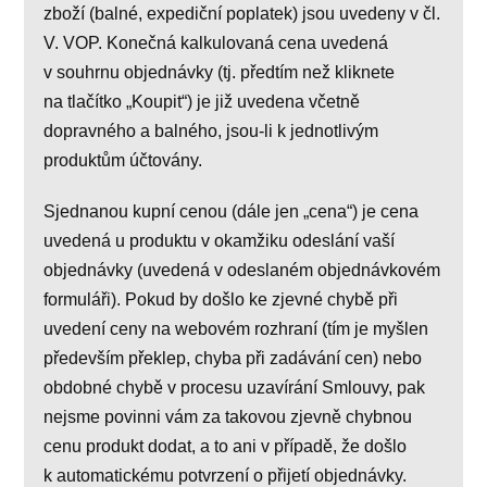
zboží (balné, expediční poplatek) jsou uvedeny v čl.
V. VOP. Konečná kalkulovaná cena uvedená
v souhrnu objednávky (tj. předtím než kliknete
na tlačítko „Koupit“) je již uvedena včetně
dopravného a balného, jsou-li k jednotlivým
produktům účtovány.
Sjednanou kupní cenou (dále jen „cena“) je cena
uvedená u produktu v okamžiku odeslání vaší
objednávky (uvedená v odeslaném objednávkovém
formuláři). Pokud by došlo ke zjevné chybě při
uvedení ceny na webovém rozhraní (tím je myšlen
především překlep, chyba při zadávání cen) nebo
obdobné chybě v procesu uzavírání Smlouvy, pak
nejsme povinni vám za takovou zjevně chybnou
cenu produkt dodat, a to ani v případě, že došlo
k automatickému potvrzení o přijetí objednávky.