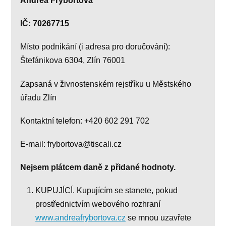
Andrea Frýbortová
IČ:
70267715
Místo podnikání (i adresa pro doručování):
Štefánikova 6304, Zlín 76001
Zapsaná v živnostenském rejstříku u Městského
úřadu Zlín
Kontaktní telefon: +420 602 291 702
E-mail: frybortova@tiscali.cz
Nejsem plátcem daně z přidané hodnoty.
KUPUJÍCÍ. Kupujícím se stanete, pokud
prostřednictvím webového rozhraní
www.andreafrybortova.cz
se mnou uzavřete