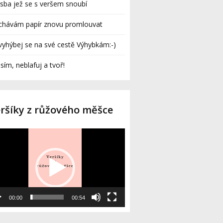
sba jež se s veršem snoubí
chávám papír znovu promlouvat
yhýbej se na své cestě Výhybkám:-)
sím, neblafuj a tvoř!
ršíky z růžového měšce
o
rávač
00:00
00:54