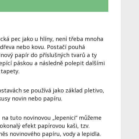
cká pec jako u hlíny, není třeba mnoha
u dřeva nebo kovu. Postačí pouhá
nový papír do příslušných tvarů a ty
epící páskou a následně polepit dalšími
 tapety.
ostavách se používá jako základ pletivo,
kusy novin nebo papíru.
, na tuto novinovou „lepenici“ můžeme
okonalý efekt papírovou kaši, tzv.
ěs novinového papíru, vody a lepidla.