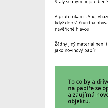
Staly se mým nejoblíbeně
A proto říkám: „Ano, vhaz
když dobrá čtvrtina obyva
nevěřícně hlavou.
Žádný jiný materiál není 
jako novinový papír.
To co byla dří
na papíře se o
a zaujímá novo
objektu.