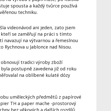
stuje spousta a každý tvůrce používá
ověřenou techniku.
šla videonávod ani jeden, zato jsem
é, kteří se zaměřují na práci s tímto
tí navazují na výtvarnou a řemeslnou
to Rychnova u Jablonce nad Nisou.
 obnovují tradici výroby zboží
 byla postupně zavedena již od roku
ěřovalal na oblíbené kulaté dózy
ýrobu uměleckých předmětů z papírové
pier TH a paper mache -prostorový
chny bez věkových a dalších rozdílů.