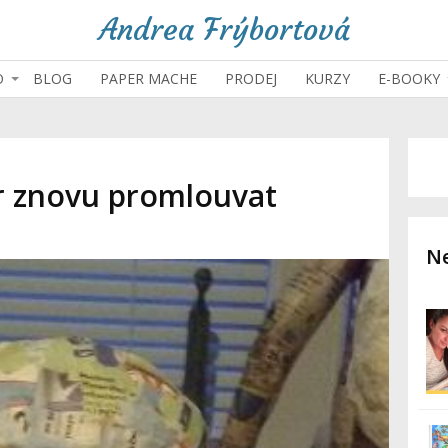
Andrea Frýbortová
O
BLOG
PAPER MACHE
PRODEJ
KURZY
E-BOOKY
 znovu promlouvat
Ne