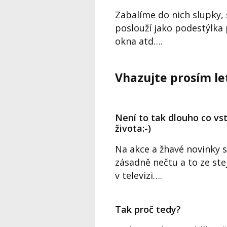
Zabalíme do nich slupky,
poslouží jako podestýlka
okna atd….
Vhazujte prosím le
Není to tak dlouho co vs
života:-)
Na akce a žhavé novinky s
zásadně nečtu a to ze st
v televizi….
Tak proč tedy?