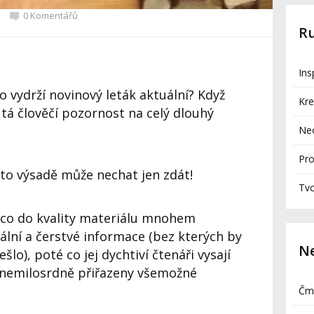
0 Komentářů
R
Ins
 vydrží novinový leták aktuální? Když
Kre
tá člověčí pozornost na celý dlouhý
Neo
Pro
této výsadě může nechat jen zdát!
Tv
e co do kvality materiálu mnohem
uální a čerstvé informace (bez kterých by
Ne
šlo), poté co jej dychtiví čtenáři vysají
 nemilosrdně přiřazeny všemožné
Čmá