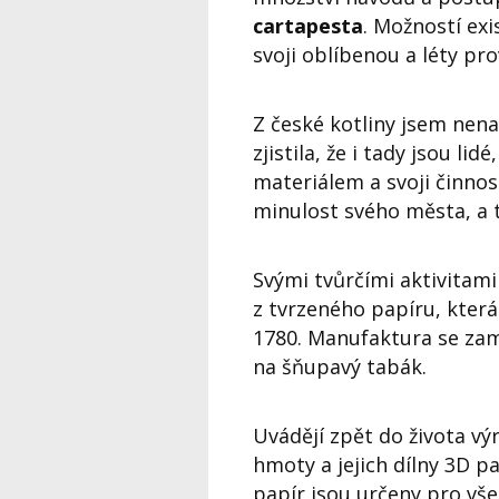
cartapesta
. Možností exi
svoji oblíbenou a léty pr
Z české kotliny jsem nena
zjistila, že i tady jsou lid
materiálem a svoji činnos
minulost svého města, a 
Svými tvůrčími aktivitami
z tvrzeného papíru, která
1780. Manufaktura se zam
na šňupavý tabák.
Uvádějí zpět do života v
hmoty a jejich dílny
3D pa
papír jsou určeny pro vše