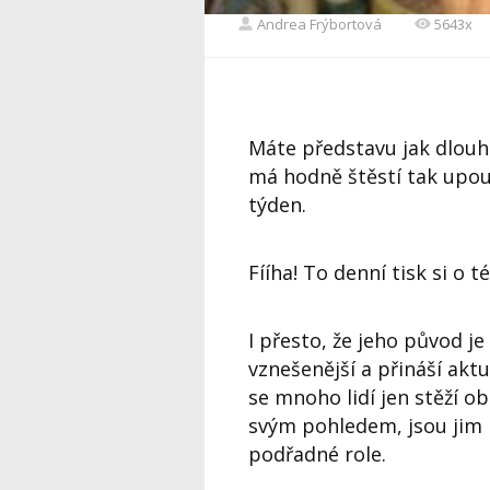
Andrea Frýbortová
5643x
Máte představu jak dlouho
má hodně štěstí tak upou
týden.
Fííha! To denní tisk si o 
I přesto, že jeho původ j
vznešenější a přináší akt
se mnoho lidí jen stěží obe
svým pohledem, jsou jim
podřadné role.