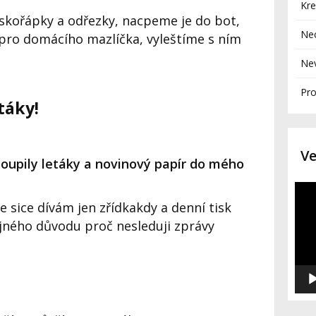
Kre
 skořápky a odřezky, nacpeme je do bot,
Ne
 pro domácího mazlíčka, vyleštíme s ním
Nev
Pro
táky!
Ve
toupily letáky a novinový papír do mého
Vide
přeh
e sice dívám jen zřídkakdy a denní tisk
ejného důvodu proč nesleduji zprávy