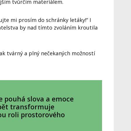
jším tvůrčím materiálem.
ujte mi prosím do schránky letáky!“
I
telstva by nad tímto zvoláním kroutila
tak tvárný a plný nečekaných možností
ve pouhá slova a emoce
pět transformuje
u roli prostorového