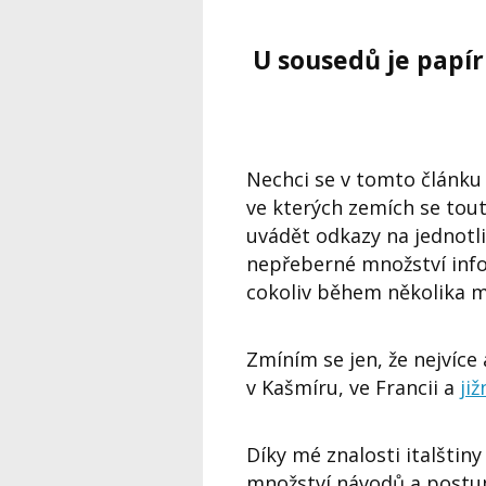
U sousedů je papír 
Nechci se v tomto článku
ve kterých zemích se tou
uvádět odkazy na jednotl
nepřeberné množství info
cokoliv během několika m
Zmíním se jen, že nejvíce
v Kašmíru, ve Francii a
již
Díky mé znalosti italštin
množství návodů a postup