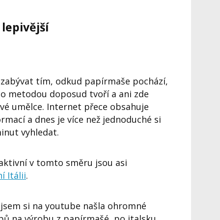
lepivější
 zabývat tím, odkud papírmaše pochází,
to metodou doposud tvoří a ani zde
ivé umělce. Internet přece obsahuje
rmací a dnes je více než jednoduché si
inut vyhledat.
 aktivní v tomto směru jsou asi
ní Itálii
.
y jsem si na youtube našla ohromné
ů na výrobu z papírmašé, po italsku