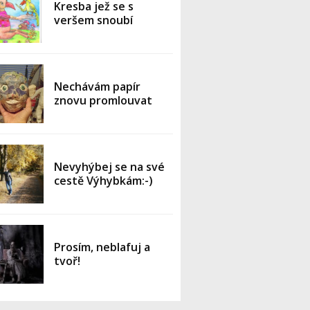
Kresba jež se s
veršem snoubí
Nechávám papír
znovu promlouvat
Nevyhýbej se na své
cestě Výhybkám:-)
Prosím, neblafuj a
tvoř!