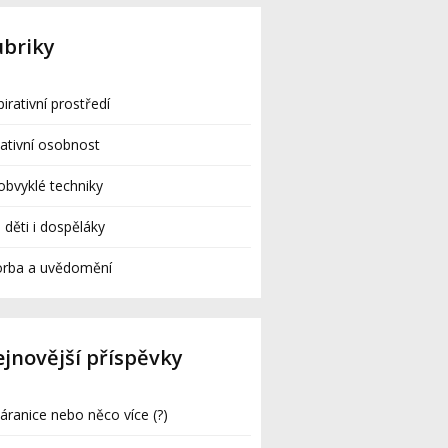
ubriky
pirativní prostředí
ativní osobnost
bvyklé techniky
 děti i dospěláky
orba a uvědomění
jnovější příspěvky
ranice nebo něco více (?)