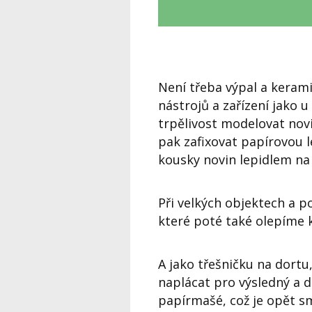
Není třeba výpal a kerami
nástrojů a zařízení jako 
trpělivost modelovat novi
pak zafixovat papírovou l
kousky novin lepidlem na
Při velkých objektech a p
které poté také olepíme 
A jako třešničku na dortu
naplácat pro výsledný a d
papírmašé, což je opět sm