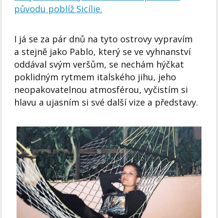
původu poblíž Sicílie.
I já se za pár dnů na tyto ostrovy vypravím
a stejně jako Pablo, který se ve vyhnanství
oddával svým veršům, se nechám hýčkat
poklidným rytmem italského jihu, jeho
neopakovatelnou atmosférou, vyčistím si
hlavu a ujasním si své další vize a představy.