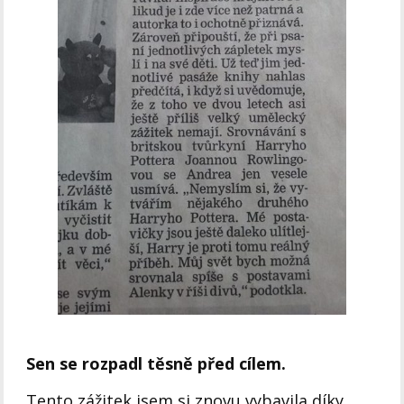
Sen se rozpadl těsně před cílem.
Tento zážitek jsem si znovu vybavila díky