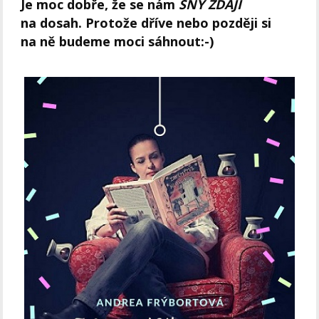
Je moc dobře, že se nám
SNY ZDAJÍ
na dosah. Protože dříve nebo později si
na ně budeme moci sáhnout:-)