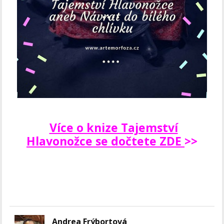
Více o knize Tajemství
Hlavonožce se dočtete ZDE
>>
Andrea Frýbortová