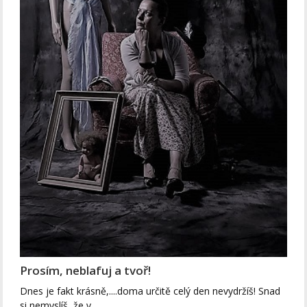
Prosím, neblafuj a tvoř!
Dnes je fakt krásně,....doma určitě celý den nevydržíš! Snad
si nemyslíš, že v…