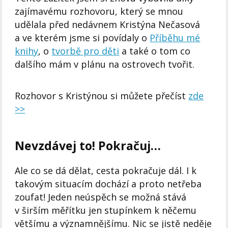
zajímavému rozhovoru, který se mnou
udělala před nedávnem Kristýna Nečasová
a ve kterém jsme si povídaly o
Příběhu mé
knihy
, o
tvorbě pro děti
a také o tom co
dalšího mám v plánu na ostrovech tvořit.
Rozhovor s Kristýnou si můžete přečíst
zde
>>
Nevzdávej to! Pokračuj…
Ale co se dá dělat, cesta pokračuje dál. I k
takovým situacím dochází a proto netřeba
zoufat! Jeden neúspěch se možná stává
v širším měřítku jen stupínkem k něčemu
většímu a významnějšímu. Nic se jistě neděje