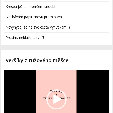
Kresba jež se s veršem snoubí
Nechávám papír znovu promlouvat
Nevyhýbej se na své cestě Výhybkám:-)
Prosím, neblafuj a tvoř!
Veršíky z růžového měšce
Video
přehrávač