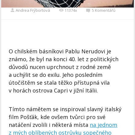
Andrea Frýbortová
11374x
5 Komentářů
O chilském básníkovi Pablu Nerudovi je
známo, že byl na konci 40. let z politických
důvodů nucen uprchnout z rodné země
a uchýlit se do exilu. Jeho posledním
útočištěm se stala těžko přístupná vila
v horách ostrova Capri v jižní Itálii.
Tímto námětem se inspiroval slavný italský
film Pošťák, kde ovšem tvůrci pro své
natáčení zvolili i některá místa
na jednom
z mých oblíbených ostrůvku sopečného