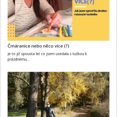
Čmáranice nebo něco více (?)
Je to již spousta let co jsem usedala s tužkou k
prázdnému…